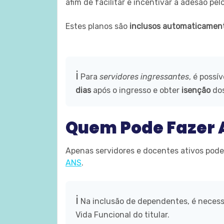
afim de facilitar e incentivar a adesão pel
Estes planos são
inclusos automaticamen
ℹ️
Para
servidores ingressantes
, é possí
dias
após o ingresso e obter
isenção
dos
Quem Pode Fazer
Apenas servidores e docentes ativos pode
ANS
.
ℹ️
Na inclusão de dependentes, é neces
Vida Funcional do titular.